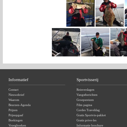
Informatief
Sportvisserij
Contact
Reisverslagen
Nieuwsbrief
Vangstberichten
Waarom
Groepsreizen
Beurzen-Agenda
Film pagina
Prijzen
Cordes Traveldag
Prijsopgaaf
Gratis Sportvis-pakket
Boekingen
Gratis prive-les
Vroegboeken
Informatie brochure