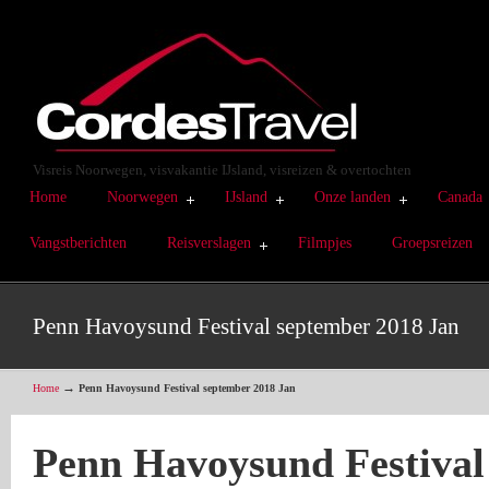
Visreis Noorwegen, visvakantie IJsland, visreizen & overtochten
Home
Noorwegen
IJsland
Onze landen
Canada
Vangstberichten
Reisverslagen
Filmpjes
Groepsreizen
Penn Havoysund Festival september 2018 Jan
→
Home
Penn Havoysund Festival september 2018 Jan
Penn Havoysund Festival