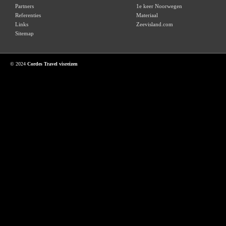
Partners
1e keer Noorwegen
Referenties
Materiaal
Links
Zeevisland.com
Sitemap
© 2024
Cordes Travel visreizen