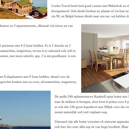
Cordes Travel heeft heel goed contact met Mikkelvik en e
doorgestuurd. Ook direkt boeken ter plaatse of via hun sy
via NL en België komen direkt naar ons toe, wij hebben d
uizen en 3 appartementen, allemaal vrij nieuw en van
5 personen met 4-5 losse bedden. Er is 1 douche en 1
wasmachine, magnetron, tevens is er uiteraard ook wifi in
nten, met mooi uitzicht, app. 2 is iets goedkoper, is een
en 8 slaapkamers met 9 losse bedden, ideaal voor de
t ingerichte keuken met oa oven, afwasmachine, magnetron,
De snelle 24ft splinternieuwe Kaasboll open boten met 1
naar de stekken te brengen, deze boot is prima voor 4 
er ook één 24ft grote kajuitboot met 300pk voor die viss
neemt natuurlijk wel veel visplaats weg.
Uiteraard zijn alle boten voorzien vh nieuwste apparatuu
ook hier dus weer alles top en van hoge kwaliteit. Maa