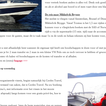
voor vertrek boeken anders is alles vol. Denk ook goed o
en als er alcohol aan boord is of men vaart door een bl
De reis naar Mikkelvik Brygge
Het snelste is vliegen vanaf Amsterdam, Brussel of Düs
Mikkelvik Brygge. Vanaf Tromso is het 1,5 uur rijden n
kunnen voor u vliegtickets boeken met de SAS of Norweg
rijdt u via de supermarkt (15 min. tijd) naar de acco
en voor de gasten, maar dit is vaak maar 1x in de week en helaas rekenen zij hier kosten voor
at u niet afhankelijk bent wanneer de eigenaar tijd heeft om boodschappen te doen voor of met ju
n je bv 2 man transfer en 2 man in een kleine VW Polo om zo toch vervoer te hebben of gewoon e
osten vh halen vd boodschappen en de kosten vd transfer er al afhalen.
en en (extra)
bagage >>>
is op woensdag
ganiseerde visreis, begint natuurlijk bij Cordes Travel,
 verstand van zaken, dat is Cordes Travel. Na uw boeking
na’s, met informatie over het vissen in het mooie
fspraak) langs komen voor een gratis privé-les, hoe te
euren zeekaart, laten de beste materialen zien en nemen