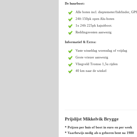
De huurboot:
Alle boten incl. dieptemeter/fishfinder, GPS
24ft 150pk open Alu-boten
1x 24ft 225pk kajuitboot.
Reddingsvesten aanwezig
Informatief & Extra:
Vaste wisseldag woensdag of vrijdag
Grote vriezer aanwezig
Vliegveld Tromso 1,5u rijden
40 km naar de winkel
Prijslijst Mikkelvik Brygge
* Prijzen per huis of boot in euro en per week
* Vaarbewijs nodig als u geboren bent na 1980