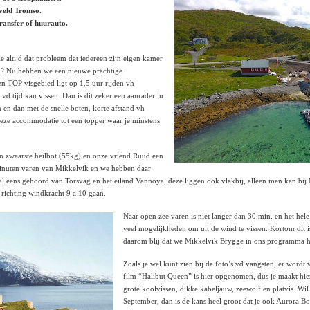
gveld Tromso.
transfer of huurauto.
 altijd dat probleem dat iedereen zijn eigen kamer
ebt ? Nu hebben we een nieuwe prachtige
en TOP visgebied ligt op 1,5 uur rijden vh
 tijd kan vissen. Dan is dit zeker een aanrader in
n en dan met de snelle boten, korte afstand vh
eze accommodatie tot een topper waar je minstens
jn zwaarste heilbot (55kg) en onze vriend Ruud een
inuten varen van Mikkelvik en we hebben daar
eens gehoord van Torsvag en het eiland Vannoya, deze liggen ook vlakbij, alleen men kan bij M
 richting windkracht 9 a 10 gaan.
Naar open zee varen is niet langer dan 30 min. en het hele 
veel mogelijkheden om uit de wind te vissen. Kortom dit 
daarom blij dat we Mikkelvik Brygge in ons programma 
Zoals je wel kunt zien bij de foto’s vd vangsten, er word
film “Halibut Queen” is hier opgenomen, dus je maakt hier
grote koolvissen, dikke kabeljauw, zeewolf en platvis. Wil
September, dan is de kans heel groot dat je ook Aurora Bor