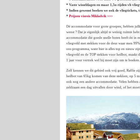
* Vaste wisseldagen en maar 1,5u rijden vh vlie
* Indien gewenst boeken we ook de vliegtickets, 
*
Prijzen visreis Mikkelvik >>>
Dé accommodatie voor grote groepen, hebben jullie
wenst ? Dat je eigenlijk altijd te weinig ruimte h
accommodatie die goede snelle boten heeft én in e
vliegveld met stekken voor de deur waar men 99% vd
ons programma, want hier is alles top en nieuw zij
vliegveld en de TOP stekken voor heilbot, maakt d
1 jaar voor vertrek wel bij moet zijn om te boeken.
Zelf kennen we dit gebied ook vrij goed, Raffie zi
heilbot van 65kg komen van deze stekken, op 5 m
ook nog een andere accommodatie. Velen hebben al 
zeldzaam een dag uitvallen door wind, of het moet