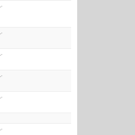
,-
,-
,-
,-
,-
,-