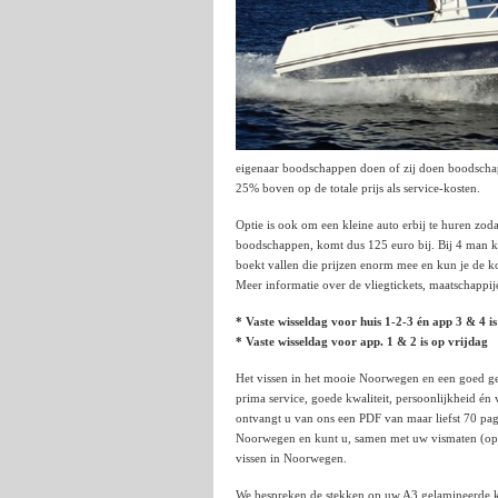
eigenaar boodschappen doen of zij doen boodschapp
25% boven op de totale prijs als service-kosten.
Optie is ook om een kleine auto erbij te huren zod
boodschappen, komt dus 125 euro bij. Bij 4 man ku
boekt vallen die prijzen enorm mee en kun je de k
Meer informatie over de vliegtickets, maatschappij
* Vaste wisseldag voor huis 1-2-3 én app 3 & 4 
* Vaste wisseldag voor app. 1 & 2 is op vrijdag
Het vissen in het mooie Noorwegen en een goed geor
prima service, goede kwaliteit, persoonlijkheid én
ontvangt u van ons een PDF van maar liefst 70 pagi
Noorwegen en kunt u, samen met uw vismaten (op a
vissen in Noorwegen.
We bespreken de stekken op uw A3 gelamineerde kl