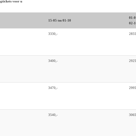
gtickets voor u
01-0
15-05 tm 01-10
02-1
3330,-
2855
3400,-
2925
3470,-
2995
3540,-
3065