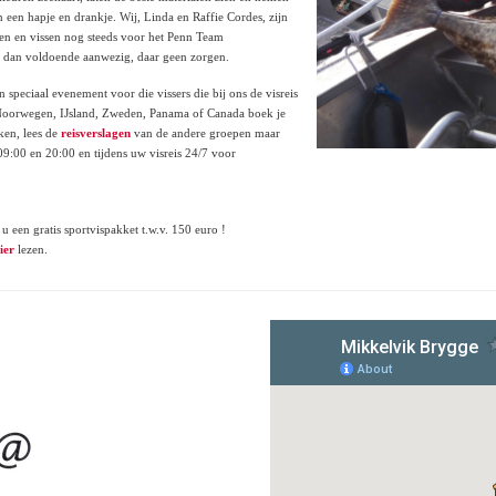
n een hapje en drankje. Wij, Linda en Raffie Cordes, zijn
en en vissen nog steeds voor het Penn Team
r dan voldoende aanwezig, daar geen zorgen.
n speciaal evenement voor die vissers die bij ons de visreis
 Noorwegen, IJsland, Zweden, Panama of Canada boek je
ken, lees de
reisverslagen
van de andere groepen maar
09:00 en 20:00 en tijdens uw visreis 24/7 voor
u een gratis sportvispakket t.w.v. 150 euro !
ier
lezen.