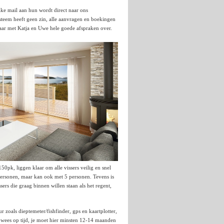
lke mail aan hun wordt direct naar ons
steem heeft geen zin, alle aanvragen en boekingen
aar met Katja en Uwe hele goede afspraken over.
50pk, liggen klaar om alle vissers veilig en snel
personen, maar kan ook met 5 personen. Tevens is
ers die graag binnen willen staan als het regent,
r zoals dieptemeter/fishfinder, gps en kaartplotter,
r wees op tijd, je moet hier minsten 12-14 maanden