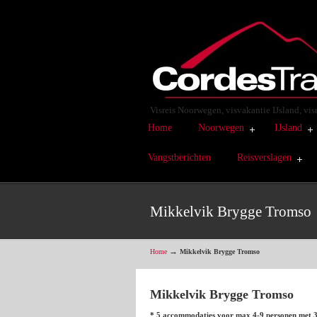
Visreis Noorwegen, visvakantie IJsland, vi
Home
Noorwegen
IJsland
Vangstberichten
Reisverslagen
Mikkelvik Brygge Tromso
→
Home
Mikkelvik Brygge Tromso
Mikkelvik Brygge Tromso
* 5
accommodaties voor max 4-9 personen met 3 