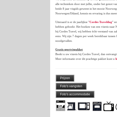
alle technieken door met jullie, onder het genot va
beide 8 jaar visgids geweest in het mooie Noorweg
Noorwegen/IJsland, kennis en ervaring is dus mee
Uiteraard is er de jaarlijkse ”
Cordes Traveldag
” ee
hebben geboekt. Het boeken van een visreis naar
bij Cordes Travel, wij hebben écht verstand van za
eens. Wij zijn 7 dagen per week bereikbaar tussen 
noodgevallen.
Gratis sportvispakket
Boekt u uw visreis bij Cordes Travel, dan ontvangt 
Meer informatie over dit prachtige pakket kunt u
h
Prijzen
Foto's vangsten
Foto's accommodatie