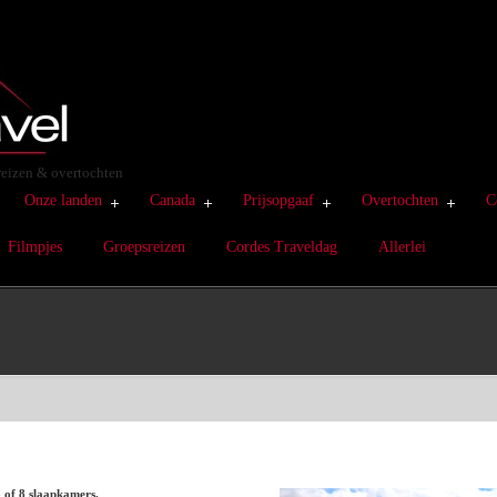
sreizen & overtochten
Onze landen
Canada
Prijsopgaaf
Overtochten
C
Filmpjes
Groepsreizen
Cordes Traveldag
Allerlei
of 8 slaapkamers.