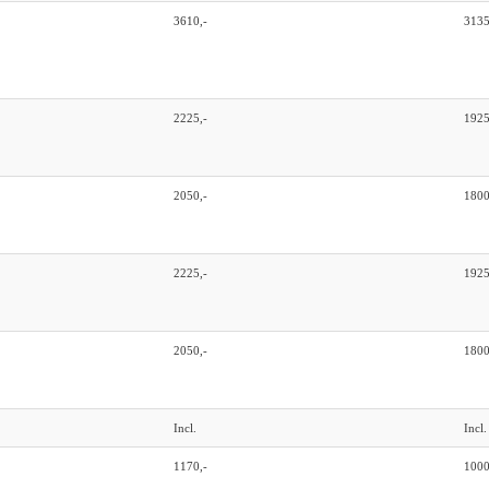
3610,-
3135
2225,-
1925
2050,-
1800
2225,-
1925
2050,-
1800
Incl.
Incl.
1170,-
1000