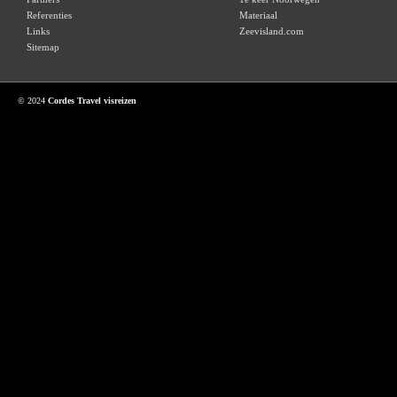
Referenties
Materiaal
Links
Zeevisland.com
Sitemap
© 2024
Cordes Travel visreizen