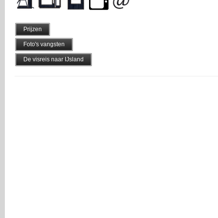
Prijzen
Foto's vangsten
De visreis naar IJsland