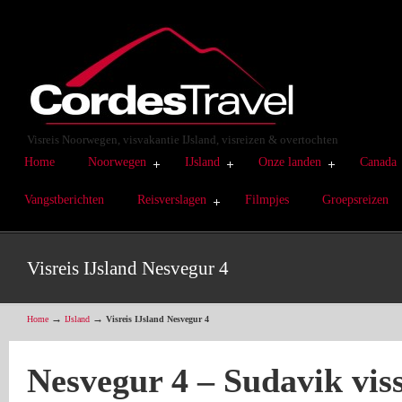
Visreis Noorwegen, visvakantie IJsland, visreizen & overtochten
Home
Noorwegen
IJsland
Onze landen
Canada
Vangstberichten
Reisverslagen
Filmpjes
Groepsreizen
Visreis IJsland Nesvegur 4
→
→
Home
IJsland
Visreis IJsland Nesvegur 4
Nesvegur 4 – Sudavik viss