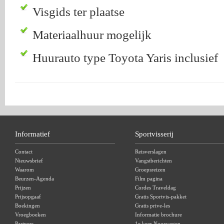
Visgids ter plaatse
Materiaalhuur mogelijk
Huurauto type Toyota Yaris inclusief
Informatief
Sportvisserij
Contact
Reisverslagen
Nieuwsbrief
Vangstberichten
Waarom
Groepsreizen
Beurzen-Agenda
Film pagina
Prijzen
Cordes Traveldag
Prijsopgaaf
Gratis Sportvis-pakket
Boekingen
Gratis prive-les
Vroegboeken
Informatie brochure
Partners
1e keer Noorwegen