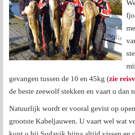
We
fj
me
va
st
mi
gevangen tussen de 10 en 45kg (
zie reis
de beste zeewolf stekken en vaart u dan n
Natuurlijk wordt er vooral gevist op open
grootste Kabeljauwen. U vaart wel wat ver
kunt u bij Sudavik bijna altijd vissen en 