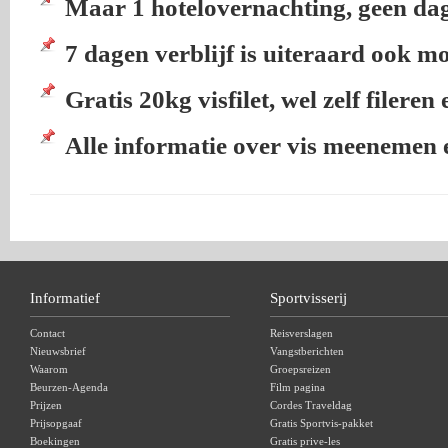
Maar 1 hotelovernachting, geen dage
7 dagen verblijf is uiteraard ook mo
Gratis 20kg visfilet, wel zelf filere
Alle informatie over vis meenemen
Informatief
Sportvisserij
Contact
Reisverslagen
Nieuwsbrief
Vangstberichten
Waarom
Groepsreizen
Beurzen-Agenda
Film pagina
Prijzen
Cordes Traveldag
Prijsopgaaf
Gratis Sportvis-pakket
Boekingen
Gratis prive-les