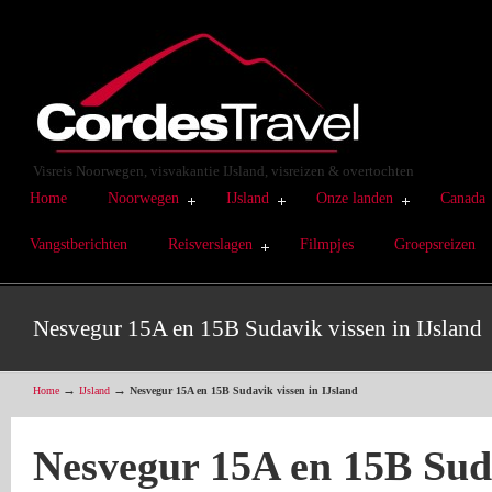
Visreis Noorwegen, visvakantie IJsland, visreizen & overtochten
Home
Noorwegen
IJsland
Onze landen
Canada
Vangstberichten
Reisverslagen
Filmpjes
Groepsreizen
Nesvegur 15A en 15B Sudavik vissen in IJsland
→
→
Home
IJsland
Nesvegur 15A en 15B Sudavik vissen in IJsland
Nesvegur 15A en 15B Suda