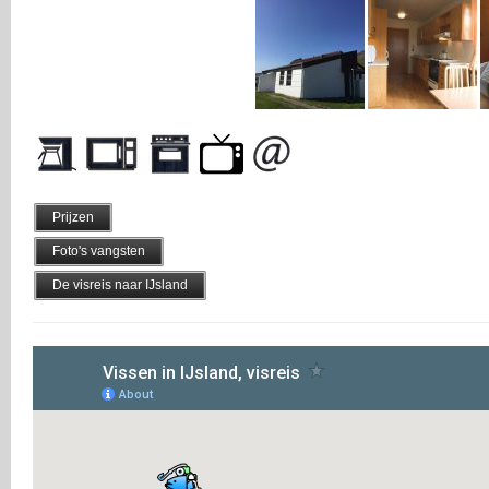
Prijzen
Foto's vangsten
De visreis naar IJsland