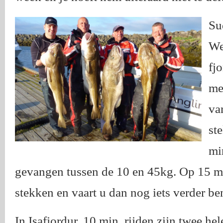
Su
We
fj
me
va
st
mi
gevangen tussen de 10 en 45kg. Op 15 mi
stekken en vaart u dan nog iets verder be
In Isafjordur, 10 min. rijden zijn twee he