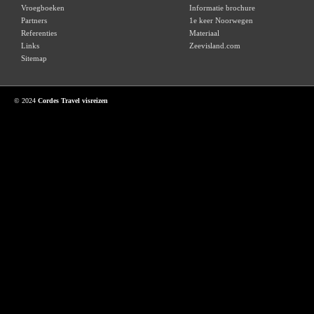
Vroegboeken
Informatie brochure
Partners
1e keer Noorwegen
Referenties
Materiaal
Links
Zeevisland.com
Sitemap
© 2024
Cordes Travel visreizen