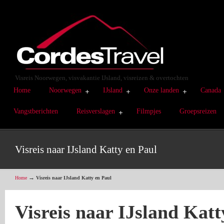
Visreis Noorwegen, visvakantie IJsland, visreizen & overtochten
Home
Noorwegen
IJsland
Onze landen
Canada
Vangstberichten
Reisverslagen
Filmpjes
Groepsreizen
Visreis naar IJsland Katty en Paul
→
Home
Visreis naar IJsland Katty en Paul
Visreis naar IJsland Katt