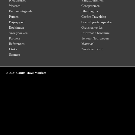
Nieuwsbrief
Vangstberichten
Waarom
Groepsreizen
Beurzen-Agenda
Film pagina
Prijzen
Cordes Traveldag
Prijsopgaaf
Gratis Sportvis-pakket
Boekingen
Gratis prive-les
Vroegboeken
Informatie brochure
Partners
1e keer Noorwegen
Referenties
Materiaal
Links
Zeevisland.com
Sitemap
© 2024
Cordes Travel visreizen