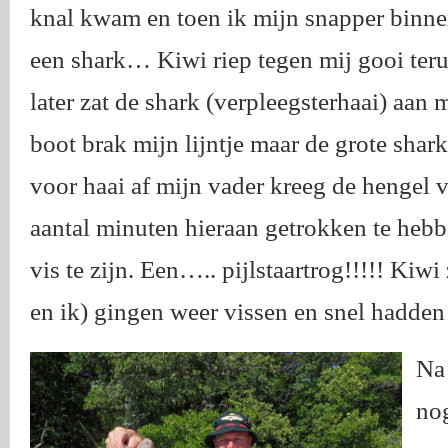
knal kwam en toen ik mijn snapper binne
een shark… Kiwi riep tegen mij gooi teru
later zat de shark (verpleegsterhaai) aan 
boot brak mijn lijntje maar de grote shark
voor haai af mijn vader kreeg de hengel v
aantal minuten hieraan getrokken te heb
vis te zijn. Een….. pijlstaartrog!!!!! Kiwi
en ik) gingen weer vissen en snel hadden 
Na 
nog