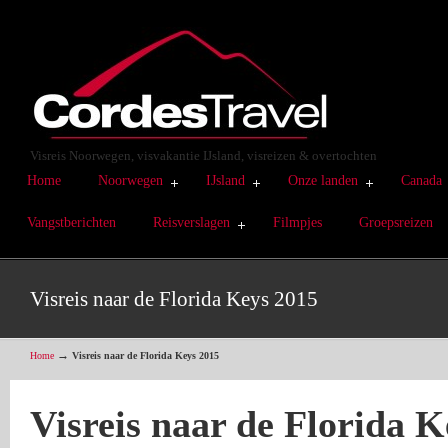
Visreis Noorwegen, visvakantie IJsland, visreizen & overtochten
Home
Noorwegen
IJsland
Onze landen
Canada
Vangstberichten
Reisverslagen
Filmpjes
Groepsreizen
Visreis naar de Florida Keys 2015
→
Home
Visreis naar de Florida Keys 2015
Visreis naar de Florida K