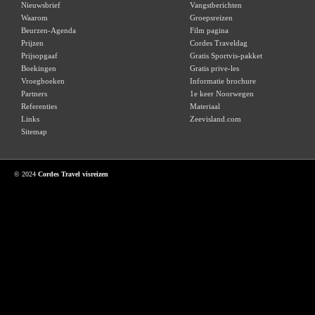
Nieuwsbrief
Vangstberichten
Waarom
Groepsreizen
Beurzen-Agenda
Film pagina
Prijzen
Cordes Traveldag
Prijsopgaaf
Gratis Sportvis-pakket
Boekingen
Gratis prive-les
Vroegboeken
Informatie brochure
Partners
1e keer Noorwegen
Referenties
Materiaal
Links
Zeevisland.com
Sitemap
© 2024
Cordes Travel visreizen