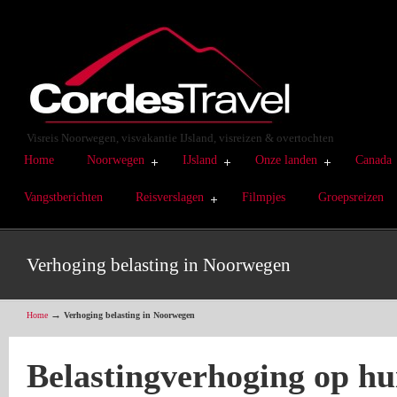
Visreis Noorwegen, visvakantie IJsland, visreizen & overtochten
Home
Noorwegen
IJsland
Onze landen
Canada
Vangstberichten
Reisverslagen
Filmpjes
Groepsreizen
Verhoging belasting in Noorwegen
→
Home
Verhoging belasting in Noorwegen
Belastingverhoging op hui