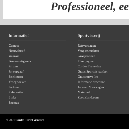
Professioneel, e
Informatief
Sportvisserij
Contact
Reisverslagen
Nieuwsbrief
Vangstberichten
Waarom
Groepsreizen
Beurzen-Agenda
Film pagina
Prijzen
Cordes Traveldag
Prijsopgaaf
Gratis Sportvis-pakket
Boekingen
Gratis prive-les
Vroegboeken
Informatie brochure
Partners
1e keer Noorwegen
Referenties
Materiaal
Links
Zeevisland.com
Sitemap
© 2024
Cordes Travel visreizen