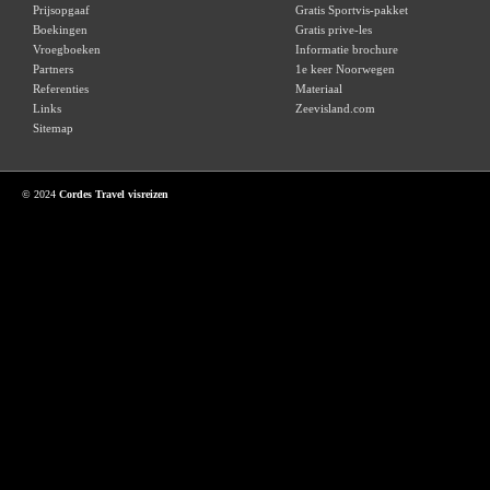
Prijsopgaaf
Gratis Sportvis-pakket
Boekingen
Gratis prive-les
Vroegboeken
Informatie brochure
Partners
1e keer Noorwegen
Referenties
Materiaal
Links
Zeevisland.com
Sitemap
© 2024
Cordes Travel visreizen