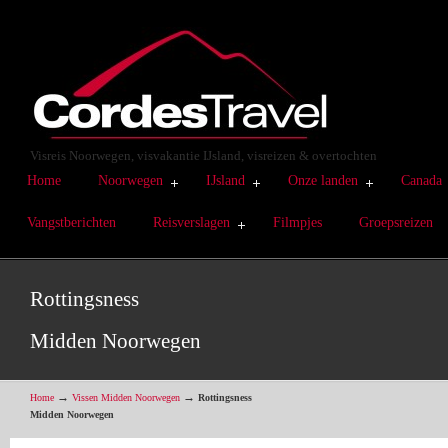
Visreis Noorwegen, visvakantie IJsland, visreizen & overtochten
Home
Noorwegen
IJsland
Onze landen
Canada
Vangstberichten
Reisverslagen
Filmpjes
Groepsreizen
Rottingsness
Midden Noorwegen
→
→
Home
Vissen Midden Noorwegen
Rottingsness
Midden Noorwegen