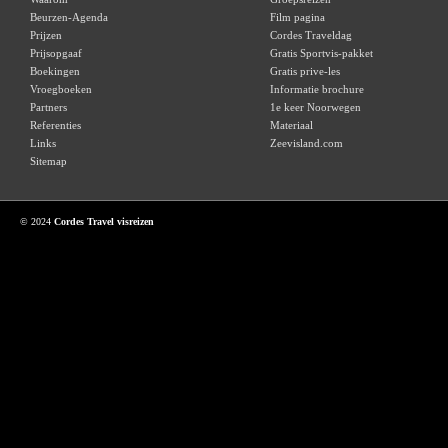
Beurzen-Agenda
Film pagina
Prijzen
Cordes Traveldag
Prijsopgaaf
Gratis Sportvis-pakket
Boekingen
Gratis prive-les
Vroegboeken
Informatie brochure
Partners
1e keer Noorwegen
Referenties
Materiaal
Links
Zeevisland.com
Sitemap
© 2024
Cordes Travel visreizen