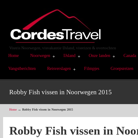
Visreis Noorwegen, visvakantie IJsland, visreizen & overtochten
Home
Noorwegen
IJsland
Onze landen
Canada
Vangstberichten
Reisverslagen
Filmpjes
Groepsreizen
Robby Fish vissen in Noorwegen 2015
→
Home
Robby Fish vissen in Noorwegen 2015
Robby Fish vissen in No