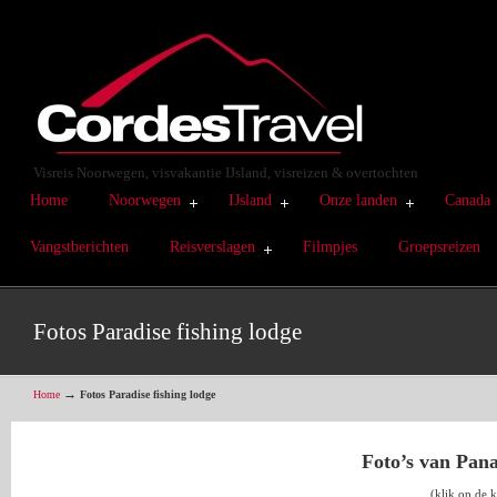
Visreis Noorwegen, visvakantie IJsland, visreizen & overtochten
Home
Noorwegen
IJsland
Onze landen
Canada
Vangstberichten
Reisverslagen
Filmpjes
Groepsreizen
Fotos Paradise fishing lodge
→
Home
Fotos Paradise fishing lodge
Foto’s van Pan
(klik op de 