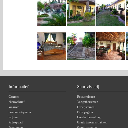
Informatief
Sportvisserij
Contact
Reisverslagen
Nieuwsbrief
Vangstberichten
Waarom
Groepsreizen
Beurzen-Agenda
Film pagina
Prijzen
Cordes Traveldag
Prijsopgaaf
Gratis Sportvis-pakket
Boekingen
Gratis prive-les